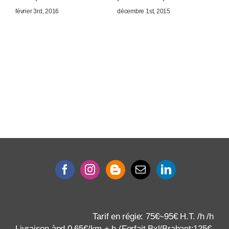
février 3rd, 2016
décembre 1st, 2015
Tarif en régie: 75€~95€ H.T. /h /h
Livraison àpd 0,65€/km + h (Forfait Bxl/Brabant:125€