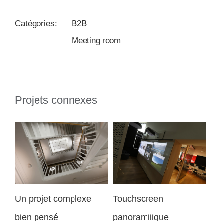
Catégories:
B2B
Meeting room
Projets connexes
Ve
Un projet complexe
Touchscreen
re
déc
bien pensé
panoramiiique